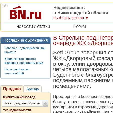
Недвижимость
в Нижегородской области
выбрать регион
НОВОСТИ И СТАТЬИ
ФОРУМ
В Стрельне под Пете
Последние обсуждения
очередь ЖК «Дворцо
Работа в недвижимости. Как
Setl Group завершил с
начать?
ЖК «Дворцовый фасад»
Юридическая чистота
в окружении дворцовых
квартиры: проверяем сами
четыре малоэтажных к
Налоговый вычет:
позитив-2016
Будённого с благоуст
подземным паркингом 
помещениями.
Продажа
Аренда
Просторные и безопасные дво
ВЫБРАТЬ РАЙОН/ГОРОД:
благоустроены и озеленены: в
Нижегородская область
кустарники и взрослые деревья
ТИП НЕДВИЖИМОСТИ:
беседками и скамейками. Для 