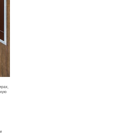
ирах,
рную
и