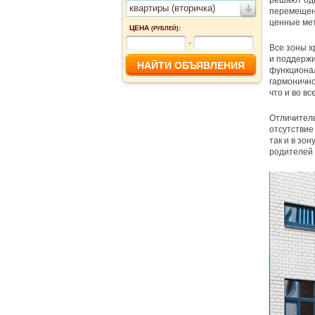
решают одн
квартиры (вторичка)
перемещени
ценные мет
ЦЕНА
:
(РУБЛЕЙ)
-
Все зоны х
и поддержи
функционал
гармонично
что и во вс
Отличител
отсутствие
так и в зо
родителей 