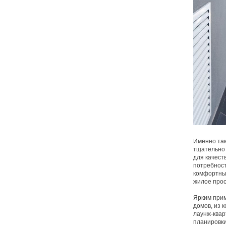
Именно так
тщательно
для качест
потребност
комфортные
жилое прос
Ярким прим
домов, из 
лаунж-квар
планировки