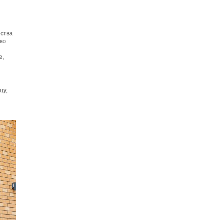
ества
ко
е,
цу,