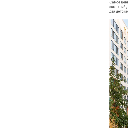
Самое ценн
закрытый д
два детски