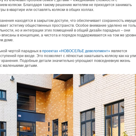
у из ключевых проблем семей с детьми – ежедневные сложности с
ем коляски. Благодаря такому решению жителям не приходится занимать
ры в квартире или оставлять коляски в общих холлах.
ранения находятся в закрытом доступе, что обеспечивает сохранность имущ
вает эстетику общественных пространств. Особое внимание уделено не толь
ьности, но и интеграции этих помещений в общий дизайн парадных – они
 вписаны в концепцию, а чистота и порядок поддерживаются на том же уровн
ем доме.
ьной чертой парадных в
проектах «НОВОСЕЛЬЕ девелопмент»
является
 ступеней при входе. Это позволяет с лёгкостью закатывать коляску как на ули
ну хранения. Подобные детали значительно упрощают повседневную жизнь
с маленькими детьми.