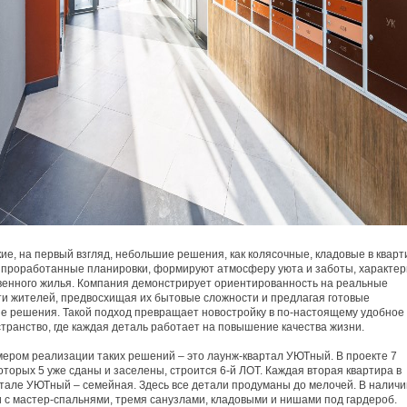
ие, на первый взгляд, небольшие решения, как колясочные, кладовые в кварт
 проработанные планировки, формируют атмосферу уюта и заботы, характе
венного жилья. Компания демонстрирует ориентированность на реальные
и жителей, предвосхищая их бытовые сложности и предлагая готовые
 решения. Такой подход превращает новостройку в по-настоящему удобное
транство, где каждая деталь работает на повышение качества жизни.
ером реализации таких решений – это лаунж-квартал УЮТный. В проекте 7
которых 5 уже сданы и заселены, строится 6-й ЛОТ. Каждая вторая квартира в
тале УЮТный – семейная. Здесь все детали продуманы до мелочей. В наличи
 с мастер-спальнями, тремя санузлами, кладовыми и нишами под гардероб.