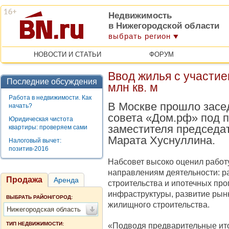
Недвижимость
в Нижегородской области
выбрать регион
НОВОСТИ И СТАТЬИ
ФОРУМ
Ввод жилья с участи
Последние обсуждения
млн кв. м
Работа в недвижимости. Как
В Москве прошло засе
начать?
совета «Дом.рф» под 
Юридическая чистота
заместителя председа
квартиры: проверяем сами
Марата Хуснуллина.
Налоговый вычет:
позитив-2016
Набсовет высоко оценил работ
направлениям деятельности: р
Продажа
Аренда
строительства и ипотечных пр
инфраструктуры, развитие рын
ВЫБРАТЬ РАЙОН/ГОРОД:
жилищного строительства.
Нижегородская область
ТИП НЕДВИЖИМОСТИ:
«Подводя предварительные ито