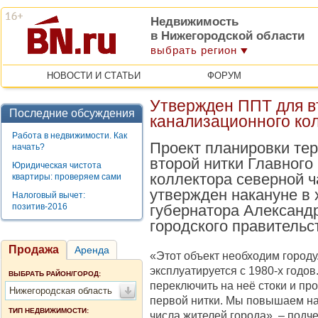
Недвижимость
в Нижегородской области
выбрать регион
НОВОСТИ И СТАТЬИ
ФОРУМ
Утвержден ППТ для вт
Последние обсуждения
канализационного ко
Работа в недвижимости. Как
Проект планировки те
начать?
второй нитки Главного
Юридическая чистота
коллектора северной ч
квартиры: проверяем сами
утвержден накануне в
Налоговый вычет:
позитив-2016
губернатора Александ
городского правительс
Продажа
Аренда
«Этот объект необходим город
эксплуатируется с 1980-х годов
ВЫБРАТЬ РАЙОН/ГОРОД:
переключить на неё стоки и пр
Нижегородская область
первой нитки. Мы повышаем н
ТИП НЕДВИЖИМОСТИ:
числа жителей города», – подч