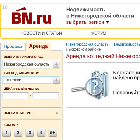
Недвижимость
в Нижегородской области
выбрать регион
НОВОСТИ И СТАТЬИ
ФОРУМ
Нижегородская область
→
Недвижимость
Аренда
Продажа
Лысковском районе
Аренда коттеджей Нижегор
ВЫБРАТЬ РАЙОН/ГОРОД:
Нижегородская область
К сожалени
ТИП НЕДВИЖИМОСТИ:
найдено пр
коттеджи
ЦЕНА
:
(РУБЛЕЙ В МЕСЯЦ)
Попробуйте
-
ВЫБРАТЬ МЕТРО:
КОМНАТ: