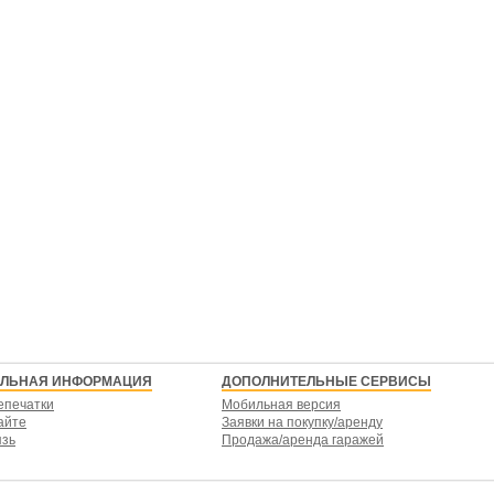
ЕЛЬНАЯ ИНФОРМАЦИЯ
ДОПОЛНИТЕЛЬНЫЕ СЕРВИСЫ
епечатки
Мобильная версия
айте
Заявки на покупку/аренду
язь
Продажа/аренда гаражей