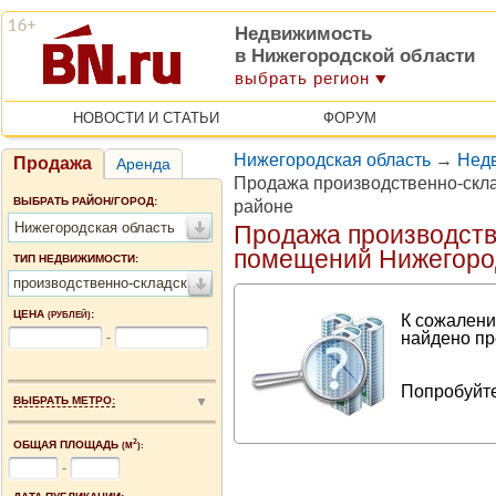
Недвижимость
в Нижегородской области
выбрать регион
НОВОСТИ И СТАТЬИ
ФОРУМ
Нижегородская область
→
Недв
Продажа
Аренда
Продажа производственно-скл
ВЫБРАТЬ РАЙОН/ГОРОД:
районе
Нижегородская область
Продажа производств
помещений Нижегоро
ТИП НЕДВИЖИМОСТИ:
производственно-складские помещения
ЦЕНА
:
(РУБЛЕЙ)
К сожалени
найдено пр
-
Попробуйте
ВЫБРАТЬ МЕТРО:
2
ОБЩАЯ ПЛОЩАДЬ
(М
):
-