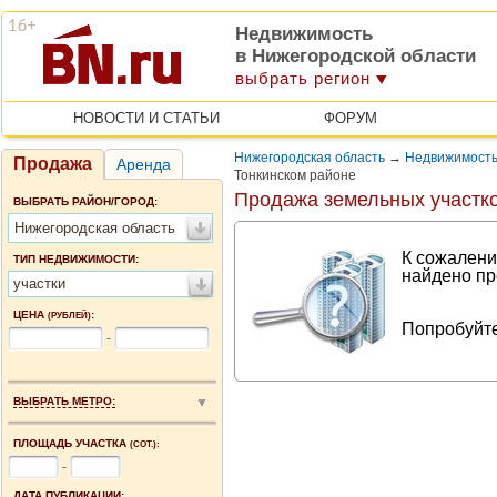
Недвижимость
в Нижегородской области
выбрать регион
НОВОСТИ И СТАТЬИ
ФОРУМ
Нижегородская область
→
Недвижимость
Продажа
Аренда
Тонкинском районе
Продажа земельных участк
ВЫБРАТЬ РАЙОН/ГОРОД:
Нижегородская область
К сожалени
ТИП НЕДВИЖИМОСТИ:
найдено пр
участки
ЦЕНА
:
(РУБЛЕЙ)
Попробуйте
-
ВЫБРАТЬ МЕТРО:
ПЛОЩАДЬ УЧАСТКА
(СОТ.):
-
ДАТА ПУБЛИКАЦИИ: