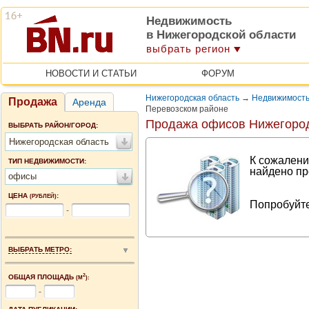
Недвижимость
в Нижегородской области
выбрать регион
НОВОСТИ И СТАТЬИ
ФОРУМ
Нижегородская область
→
Недвижимость
Продажа
Аренда
Перевозском районе
Продажа офисов Нижегород
ВЫБРАТЬ РАЙОН/ГОРОД:
Нижегородская область
К сожалени
ТИП НЕДВИЖИМОСТИ:
найдено пр
офисы
ЦЕНА
:
(РУБЛЕЙ)
Попробуйте
-
ВЫБРАТЬ МЕТРО:
2
ОБЩАЯ ПЛОЩАДЬ
(М
):
-