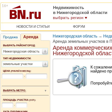
Недвижимость
в Нижегородской области
выбрать регион
НОВОСТИ И СТАТЬИ
ФОРУМ
Нижегородская область
→
Недв
Аренда
Продажа
Аренда земельных участков в 
ВЫБРАТЬ РАЙОН/ГОРОД:
Аренда коммерческих
Нижегородская область
Нижегородской облас
ТИП НЕДВИЖИМОСТИ:
земельные участки
К сожалени
найдено пр
ЦЕНА
:
(РУБЛЕЙ В МЕСЯЦ)
-
Попробуйте
ВЫБРАТЬ МЕТРО:
ПЛОЩАДЬ УЧАСТКА
(СОТ.):
-
ДАТА ПУБЛИКАЦИИ: