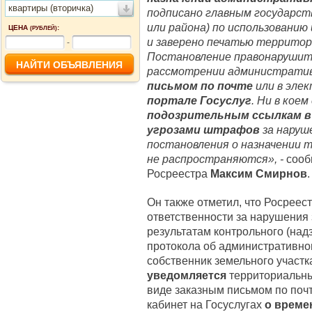
квартиры (вторичка)
подписано главным государст
или района) по использованию
ЦЕНА
:
(РУБЛЕЙ)
и заверено печатью территор
-
Постановление правонарушит
рассмотрении административ
письмом по почте
или в эле
портале Госуслуг
. Ни в коем
подозрительным ссылкам в 
угрозами штрафов
за наруш
постановления о назначении 
не распространяются», -
сооб
Росреестра
Максим Смирнов
.
Он также отметил, что Росреес
ответственности за нарушения 
результатам контрольного (над
протокола об административно
собственник земельного участ
уведомляется
территориальны
виде заказным письмом по почт
кабинет на Госуслугах
о време