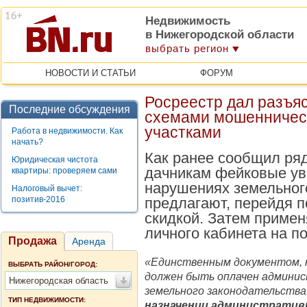
Недвижимость
в Нижегородской области
выбрать регион
НОВОСТИ И СТАТЬИ
ФОРУМ
Росреестр дал разъяс
Последние обсуждения
схемами мошенничес
участками
Работа в недвижимости. Как
начать?
Как ранее сообщил ря
Юридическая чистота
дачникам фейковые у
квартиры: проверяем сами
нарушениях земельног
Налоговый вычет:
позитив-2016
предлагают, перейдя п
скидкой. Затем примен
личного кабинета на по
Продажа
Аренда
«Единственным документом, 
ВЫБРАТЬ РАЙОН/ГОРОД:
должен быть оплачен админи
Нижегородская область
земельного законодательства
ТИП НЕДВИЖИМОСТИ:
назначении административн