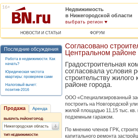
Недвижимость
в Нижегородской области
выбрать регион
НОВОСТИ И СТАТЬИ
ФОРУМ
Согласовано строите
Последние обсуждения
Центральном районе
Работа в недвижимости. Как
Градостроительная ко
начать?
согласовала условия р
Юридическая чистота
строительству жилого
квартиры: проверяем сами
районе города.
Налоговый вычет:
позитив-2016
ООО «Специализированный зас
построить на Новгородской улиц
Продажа
Аренда
жилой площадью 11,15 тыс. кв
подземным гаражом.
ВЫБРАТЬ РАЙОН/ГОРОД:
Нижегородская область
По мнению членов ГРК, строит
ТИП НЕДВИЖИМОСТИ:
капитального ремонта застрой