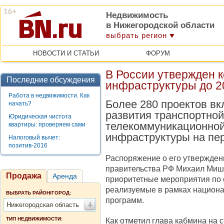
Недвижимость
в Нижегородской области
выбрать регион
НОВОСТИ И СТАТЬИ
ФОРУМ
В России утвержден 
Последние обсуждения
инфраструктуры до 2
Работа в недвижимости. Как
Более 280 проектов в
начать?
развития транспортной
Юридическая чистота
телекоммуникационной
квартиры: проверяем сами
инфраструктуры на пер
Налоговый вычет:
позитив-2016
Распоряжение о его утвержден
правительства РФ Михаил Миш
Продажа
Аренда
приоритетные мероприятия по 
реализуемые в рамках национа
ВЫБРАТЬ РАЙОН/ГОРОД:
программ.
Нижегородская область
ТИП НЕДВИЖИМОСТИ:
Как отметил глава кабмина на 