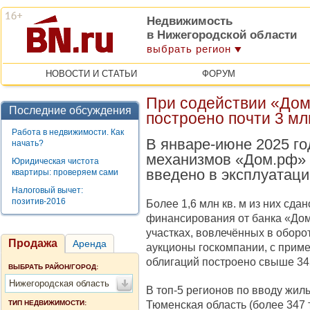
Недвижимость
в Нижегородской области
выбрать регион
НОВОСТИ И СТАТЬИ
ФОРУМ
При содействии «Дом
Последние обсуждения
построено почти 3 мл
Работа в недвижимости. Как
В январе-июне 2025 г
начать?
механизмов «Дом.рф» 
Юридическая чистота
введено в эксплуатаци
квартиры: проверяем сами
Налоговый вычет:
позитив-2016
Более 1,6 млн кв. м из них сда
финансирования от банка «Дом.
участках, вовлечённых в оборо
Продажа
Аренда
аукционы госкомпании, с при
облигаций построено свыше 345 
ВЫБРАТЬ РАЙОН/ГОРОД:
Нижегородская область
В топ-5 регионов по вводу жил
Тюменская область (более 347 ты
ТИП НЕДВИЖИМОСТИ: