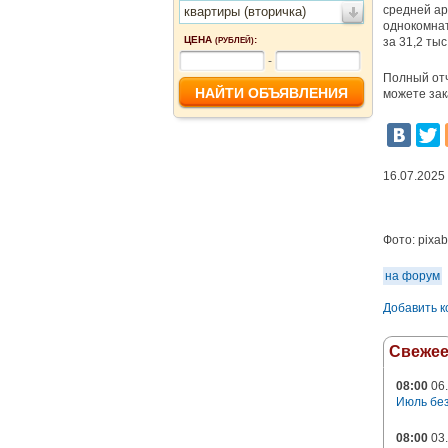
средней ар
квартиры (вторичка)
однокомнат
ЦЕНА
:
за 31,2 тыс
(РУБЛЕЙ)
-
Полный отч
можете зак
16.07.2025
Фото:
pixa
на форум
Добавить 
Свеже
08:00
06.
Июль без
08:00
03.