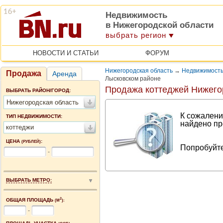
Недвижимость
в Нижегородской области
выбрать регион
НОВОСТИ И СТАТЬИ
ФОРУМ
Нижегородская область
→
Недвижимость
Продажа
Аренда
Лысковском районе
Продажа коттеджей Нижего
ВЫБРАТЬ РАЙОН/ГОРОД:
Нижегородская область
К сожалени
ТИП НЕДВИЖИМОСТИ:
найдено пр
коттеджи
ЦЕНА
:
(РУБЛЕЙ)
Попробуйте
-
ВЫБРАТЬ МЕТРО:
2
ОБЩАЯ ПЛОЩАДЬ
(М
):
-