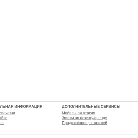
ЕЛЬНАЯ ИНФОРМАЦИЯ
ДОПОЛНИТЕЛЬНЫЕ СЕРВИСЫ
епечатки
Мобильная версия
айте
Заявки на покупку/аренду
язь
Продажа/аренда гаражей