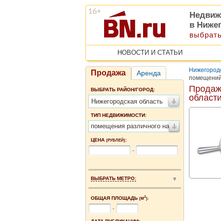
Недвиж
в Ниже
выбрать
НОВОСТИ И СТАТЬИ
Нижегородс
Продажа
Аренда
помещений 
Продаж
ВЫБРАТЬ РАЙОН/ГОРОД:
област
Нижегородская область
ТИП НЕДВИЖИМОСТИ:
помещения различного назначения
ЦЕНА
:
(РУБЛЕЙ)
-
ВЫБРАТЬ МЕТРО:
2
ОБЩАЯ ПЛОЩАДЬ
(М
):
-