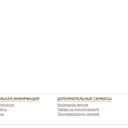
ЕЛЬНАЯ ИНФОРМАЦИЯ
ДОПОЛНИТЕЛЬНЫЕ СЕРВИСЫ
епечатки
Мобильная версия
айте
Заявки на покупку/аренду
язь
Продажа/аренда гаражей