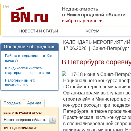
Недвижимость
в Нижегородской области
выбрать регион
НОВОСТИ И СТАТЬИ
ФОРУМ
КАЛЕНДАРЬ МЕРОПРИЯТИЙ
Последние обсуждения
17.06.2026 | Санкт-Петербург
Работа в недвижимости. Как
начать?
В Петербурге соревн
Юридическая чистота
квартиры: проверяем сами
17-18 июня в Санкт-Петерб
Национального конкурса проф
Налоговый вычет:
позитив-2016
«Строймастер» в номинации «
Организаторами выступают а
строителей» и Министерство с
Продажа
Аренда
конкурс проходит при поддержк
Петербурга, а также профильн
ВЫБРАТЬ РАЙОН/ГОРОД:
Практическая часть конкурса 
Нижегородская область
в специализированной свароч
ТИП НЕДВИЖИМОСТИ:
индивидуальными постами, Нев