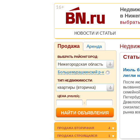
Недвиж
в Ниже
выбрать
НОВОСТИ И СТАТЬИ
Недвиж
Продажа
Аренда
Стать
ВЫБРАТЬ РАЙОН/ГОРОД:
Нижегородская область
Июль б
Большемурашкинский р-н
легли н
ТИП НЕДВИЖИМОСТИ:
После ию
квартиры (вторичка)
вызванно
семейной
ЦЕНА
:
(РУБЛЕЙ)
Петербур
Девелопе
-
снизилас
рынка во
ПРОДАЖА ВТОРИЧНАЯ
4
ПРОДАЖА СТРОЯЩАЯСЯ
1