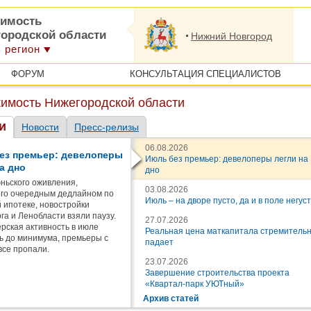
имость
городской области
Нижний Новгород
 регион
ФОРУМ
КОНСУЛЬТАЦИЯ СПЕЦИАЛИСТОВ
имость Нижегородской области
и
Новости
Пресс-релизы
06.08.2026
ез премьер: девелоперы
Июль без премьер: девелоперы легли на
а дно
дно
ньского оживления,
03.08.2026
го очередным дедлайном по
Июль – на дворе пусто, да и в поле негус
 ипотеке, новостройки
га и Ленобласти взяли паузу.
27.07.2026
рская активность в июле
Реальная цена маткапитала стремитель
ь до минимума, премьеры с
падает
все пропали.
23.07.2026
Завершение строительства проекта
«Квартал-парк УЮТный»
Архив статей