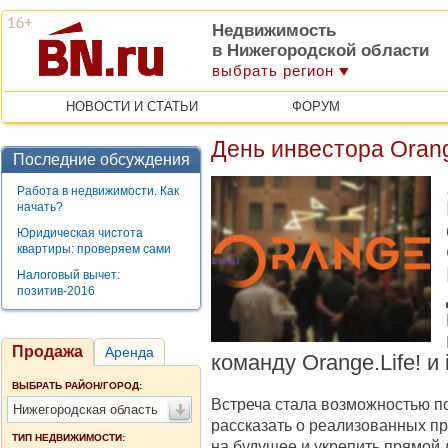
Недвижимость
в Нижегородской области
выбрать регион
НОВОСТИ И СТАТЬИ
ФОРУМ
День инвестора Orang
Последние обсуждения
Работа в недвижимости. Как
начать?
Юридическая чистота
квартиры: проверяем сами
Налоговый вычет:
позитив-2016
Продажа
Аренда
команду Orange.Life! и i
ВЫБРАТЬ РАЙОН/ГОРОД:
Встреча стала возможностью по
Нижегородская область
рассказать о реализованных п
ТИП НЕДВИЖИМОСТИ:
на будущее и укрепить прямой 