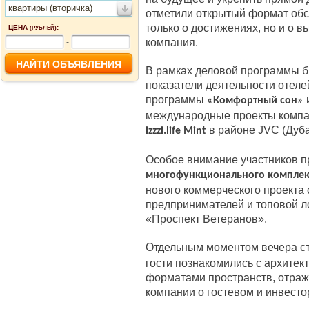
квартиры (вторичка)
отметили открытый формат обс
только о достижениях, но и о в
ЦЕНА
:
(РУБЛЕЙ)
компания.
-
В рамках деловой программы 
показатели деятельности отеле
программы
«Комфортный сон»
международные проекты компа
в районе JVC (Дуба
izzzi.life Mint
Особое внимание участников п
многофункционального комплек
нового коммерческого проекта 
предпринимателей и топовой л
«Проспект Ветеранов».
Отдельным моментом вечера ст
гости познакомились с архите
форматами пространств, отра
компании о гостевом и инвесто